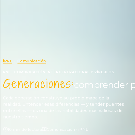
iPNL
·
Comunicación
PNL · COMUNICACIÓN INTERGENERACIONAL Y VÍNCULOS
Generaciones:
comprender p
Cada generación construye su propio mapa de la
realidad. Entender esas diferencias — y tender puentes
entre ellas — es una de las habilidades más valiosas de
nuestro tiempo.
10 min de lectura
Comunicación · iPNL