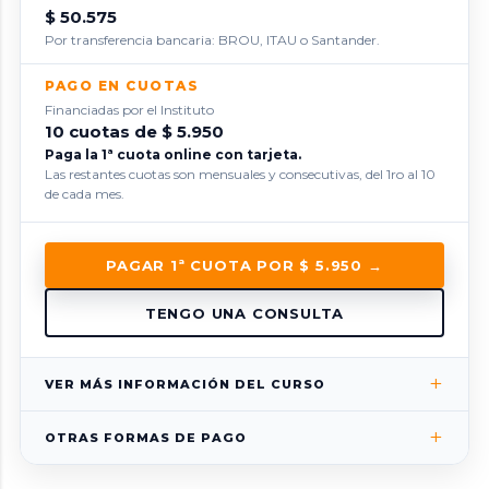
$ 50.575
Por transferencia bancaria: BROU, ITAU o Santander.
PAGO EN CUOTAS
Financiadas por el Instituto
10 cuotas de $ 5.950
Paga la 1ª cuota online con tarjeta.
Las restantes cuotas son mensuales y consecutivas, del 1ro al 10
de cada mes.
PAGAR 1ª CUOTA POR $ 5.950 →
TENGO UNA CONSULTA
+
VER MÁS INFORMACIÓN DEL CURSO
+
LUGAR
OTRAS FORMAS DE PAGO
Plaza Cagancha 1145, piso 1
Montevideo, Uruguay
CUPÓN REDPAGOS