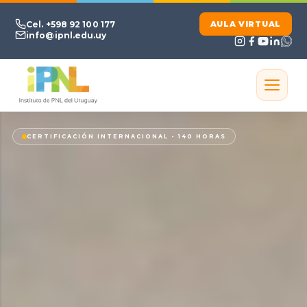
Ir al contenido principal
Cel. +598 92 100 177
AULA VIRTUAL
info@ipnl.edu.uy
CERTIFICACIÓN INTERNACIONAL - 140 HORAS