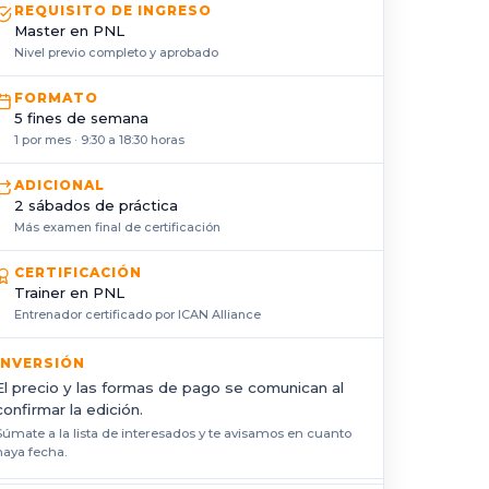
REQUISITO DE INGRESO
Master en PNL
Nivel previo completo y aprobado
FORMATO
5 fines de semana
1 por mes · 9:30 a 18:30 horas
ADICIONAL
2 sábados de práctica
Más examen final de certificación
CERTIFICACIÓN
Trainer en PNL
Entrenador certificado por ICAN Alliance
INVERSIÓN
El precio y las formas de pago se comunican al
confirmar la edición.
Súmate a la lista de interesados y te avisamos en cuanto
haya fecha.