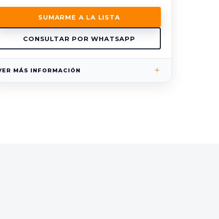
SUMARME A LA LISTA
CONSULTAR POR WHATSAPP
+
VER MÁS INFORMACIÓN
LUGAR
Plaza Cagancha 1145, piso 1
Montevideo, Uruguay
EXAMEN ICAN
Teórico + Práctico
USD 50 — obligatorio para certificarte como Trainer
MATERIALES
Aula Virtual incluida
Manual impreso opcional
Importante:
no aplican los créditos del Plan de