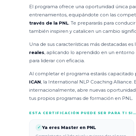
El programa ofrece una oportunidad única par
entrenamientos, equipándote con las compet
través de la PNL
. Te prepararás para conducir
también inspiren y catalicen un cambio signific
Una de sus características más destacadas es l
reales
, aplicando lo aprendido en un entorno 
para liderar con eficacia.
Al completar el programa estarás capacitado
ICAN
, la International NLP Coaching Alliance. 
internacionalmente, abre nuevas oportunidades 
tus propios programas de formación en PNL.
ESTA CERTIFICACIÓN PUEDE SER PARA TI SI
Ya eres Master en PNL
✓
Completaste el 2do nivel y quieres dar el paso