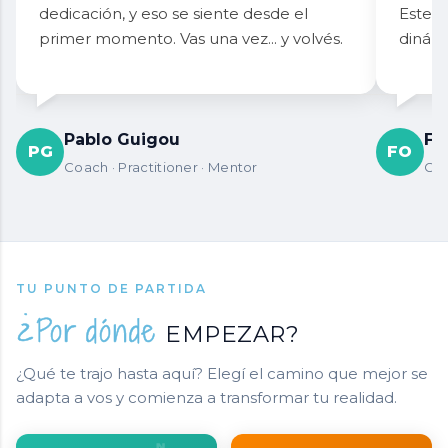
dedicación, y eso se siente desde el
Este a
primer momento. Vas una vez... y volvés.
dinámi
Pablo Guigou
Fa
PG
FO
Coach · Practitioner · Mentor
Coa
TU PUNTO DE PARTIDA
¿Por dónde
EMPEZAR?
¿Qué te trajo hasta aquí? Elegí el camino que mejor se
adapta a vos y comienza a transformar tu realidad.