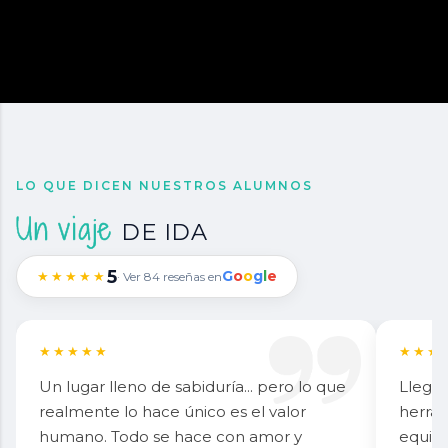
LO QUE DICEN NUESTROS ALUMNOS
Un viaje
DE IDA
5
G
o
o
g
l
e
★★★★★
· Ver 84 reseñas en
★★★★★
★★★
Un lugar lleno de sabiduría... pero lo que
Llegué
realmente lo hace único es el valor
herram
humano. Todo se hace con amor y
equip