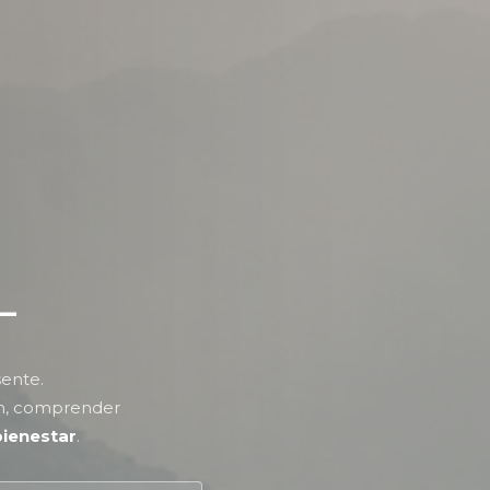
L
sente.
ón, comprender
bienestar
.