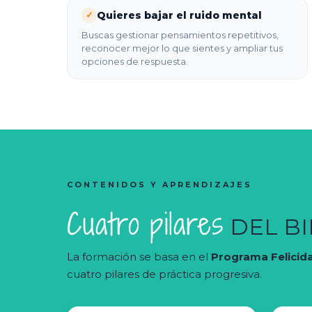
Quieres bajar el ruido mental
✓
Buscas gestionar pensamientos repetitivos,
reconocer mejor lo que sientes y ampliar tus
opciones de respuesta.
CONTENIDOS Y APRENDIZAJES
Cuatro pilares
DEL B
La formación se basa en el
Programa Felicida
cuatro pilares de práctica progresiva.