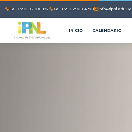
Cel. +598 92 100 177
Tel. +598 2900 4770
info@ipnl.edu.uy
INICIO
CALENDARIO