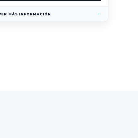
+
VER MÁS INFORMACIÓN
LUGAR
Plaza Cagancha 1145, piso 1
Montevideo, Uruguay
EXAMEN ICAN
Teórico + Práctico
USD 50 — obligatorio para certificarte
MATERIALES
Aula Virtual incluida
Manual impreso opcional
Asistencia mínima:
80% de las clases y JPR para
acceder al examen final.