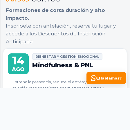
Formaciones de corta duración y alto
impacto.
Inscribete con antelación, reserva tu lugar y
accede a los Descuentos de Inscripción
Anticipada
14
BIENESTAR Y GESTIÓN EMOCIONAL
Mindfulness & PNL
AGO
¿Hablamos?
Entrena la presencia, reduce el estrés y desarrolla una
relación más consciente con tus pensamientos y
emociones.
Inicio:
Viernes 14 de Agosto
Horario:
19 a 22 h
Frecuencia:
12 viernes
Modalidad:
Híbrida
(presencial o virtual)