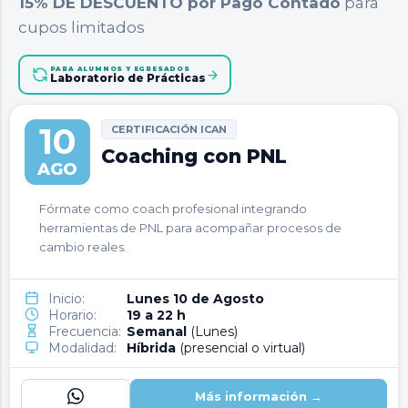
15% DE DESCUENTO por Pago Contado
para
cupos limitados
PARA ALUMNOS Y EGRESADOS
Laboratorio de Prácticas
10
CERTIFICACIÓN ICAN
Coaching con PNL
AGO
Fórmate como coach profesional integrando
herramientas de PNL para acompañar procesos de
cambio reales.
Inicio:
Lunes 10 de Agosto
Horario:
19 a 22 h
Frecuencia:
Semanal
(Lunes)
Modalidad:
Híbrida
(presencial o virtual)
Más información →