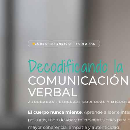
CURSO INTENSIVO - 14 HORAS
Decodificando la
COMUNICACIÓN
VERBAL
2 JORNADAS · LENGUAJE CORPORAL Y MICROE
El cuerpo nunca miente.
Aprende a leer e inte
posturas, tono de voz y microexpresiones para
mayor coherencia, empatía y autenticidad.