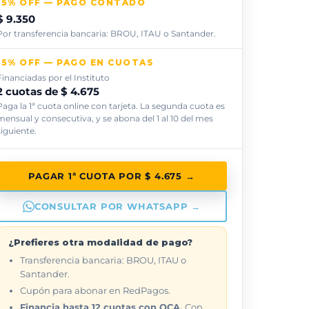
15% OFF — PAGO CONTADO
$ 9.350
Por transferencia bancaria: BROU, ITAU o Santander.
15% OFF — PAGO EN CUOTAS
Financiadas por el Instituto
2 cuotas de $ 4.675
Paga la 1ª cuota online con tarjeta. La segunda cuota es
mensual y consecutiva, y se abona del 1 al 10 del mes
siguiente.
PAGAR 1ª CUOTA POR $ 4.675 →
CONSULTAR POR WHATSAPP →
¿Prefieres otra modalidad de pago?
Transferencia bancaria: BROU, ITAU o
Santander.
Cupón para abonar en RedPagos.
Financia hasta 12 cuotas con OCA.
Con