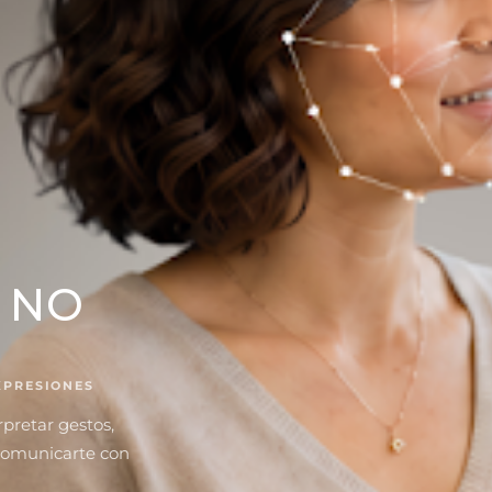
 NO
XPRESIONES
rpretar gestos,
 comunicarte con