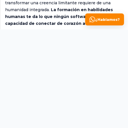
transformar una creencia limitante requiere de una
humanidad integrada.
La formación en habilidades
humanas te da lo que ningún software posee: la
¿Hablamos?
capacidad de conectar de corazón a corazón.
El desafío de la identidad
profesional
Hablemos sin filtros. Este cambio no es solo una
oportunidad: es también una crisis personal para
millones de profesionales. La reconversión afecta la
identidad, la autoestima y, en muchos casos, la
estabilidad económica familiar.
Durante décadas fuimos "el contador", "la abogada", "el
ingeniero". Roles fijos que nos daban certeza. Hoy, el
futuro pertenece a quienes puedan decir:
"Tengo
habilidades de análisis que actualmente aplico en
finanzas, y tengo la capacidad de adaptarme a otros