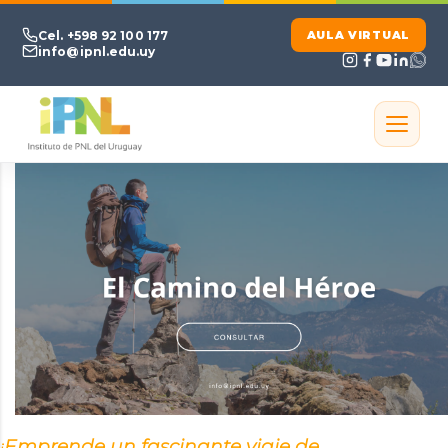
Ir al contenido principal
Cel. +598 92 100 177
AULA VIRTUAL
info@ipnl.edu.uy
Emprende un fascinante viaje de
¡