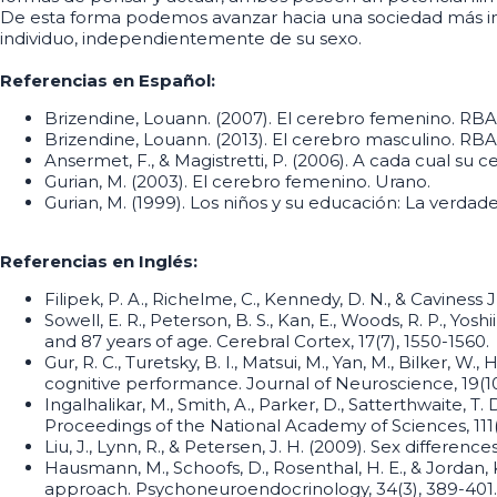
De esta forma podemos avanzar hacia una sociedad más incl
individuo, independientemente de su sexo.
Referencias en Español:
Brizendine, Louann. (2007). El cerebro femenino. RBA
Brizendine, Louann. (2013). El cerebro masculino. RBA
Ansermet, F., & Magistretti, P. (2006). A cada cual su c
Gurian, M. (2003). El cerebro femenino. Urano.
Gurian, M. (1999). Los niños y su educación: La verdade
Referencias en Inglés:
Filipek, P. A., Richelme, C., Kennedy, D. N., & Cavines
Sowell, E. R., Peterson, B. S., Kan, E., Woods, R. P., Yos
and 87 years of age. Cerebral Cortex, 17(7), 1550-1560.
Gur, R. C., Turetsky, B. I., Matsui, M., Yan, M., Bilker, 
cognitive performance. Journal of Neuroscience, 19(1
Ingalhalikar, M., Smith, A., Parker, D., Satterthwaite, T.
Proceedings of the National Academy of Sciences, 111(
Liu, J., Lynn, R., & Petersen, J. H. (2009). Sex differenc
Hausmann, M., Schoofs, D., Rosenthal, H. E., & Jordan
approach. Psychoneuroendocrinology, 34(3), 389-401.