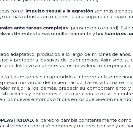
iadas con el
impulso sexual y la agresión
son más grandes 
, son más robustas en mujeres, lo que sugiere una mayor in
ebrales ante tareas complejas
(pensamiento en red). Este p
lizar diferentes tareas simultáneamente y
los hombres, u
ultado adaptativo, producido a lo largo de millones de año
rse y proteger a los suyos de los enemigos. Asimismo, su 
ambién los llevó a cometer actos de violencia interpersonal 
tía. Las mujeres han aprendido a interpretar las emocione
expresión no verbal del recién nacido. De esta forma se in
ender mejor a los demás, predecir su comportamiento y 
 situaciones y ambientes a los que cada sexo se ha enfre
n los nuevos entornos o tribus en los que vivieron cuando 
PLASTICIDAD,
el cerebro cambia constantemente como res
haustivamente por qué hombres y mujeres piensan y actúan