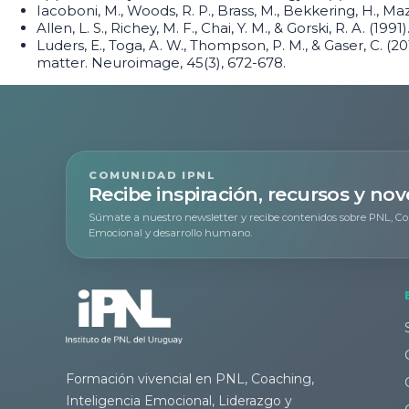
Iacoboni, M., Woods, R. P., Brass, M., Bekkering, H., Ma
Allen, L. S., Richey, M. F., Chai, Y. M., & Gorski, R. A.
Luders, E., Toga, A. W., Thompson, P. M., & Gaser, C. 
matter. Neuroimage, 45(3), 672-678.
COMUNIDAD IPNL
Recibe inspiración, recursos y no
Súmate a nuestro newsletter y recibe contenidos sobre PNL, Co
Emocional y desarrollo humano.
Formación vivencial en PNL, Coaching,
Inteligencia Emocional, Liderazgo y