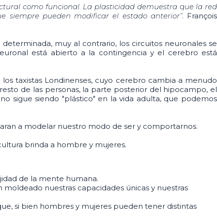
tural como funcional. La plasticidad demuestra que la red
ue siempre pueden modificar el estado anterior”
. Françoi
 determinada, muy al contrario, los circuitos neuronales se
uronal está abierto a la contingencia y el cerebro está
 los taxistas Londinenses, cuyo cerebro cambia a menud
esto de las personas, la parte posterior del hipocampo, el
no sigue siendo "plástico" en la vida adulta, que podemos
ayudaran a modelar nuestro modo de ser y comportarnos.
cultura brinda a hombre y mujeres.
lejidad de la mente humana.
 han moldeado nuestras capacidades únicas y nuestras
ue, si bien hombres y mujeres pueden tener distintas