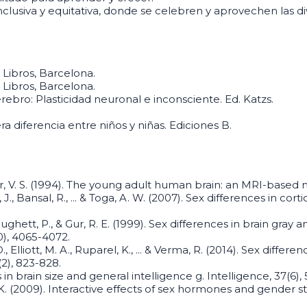
usiva y equitativa, donde se celebren y aprovechen las div
 Libros, Barcelona.
 Libros, Barcelona.
erebro: Plasticidad neuronal e inconsciente. Ed. Katzs.
ra diferencia entre niños y niñas. Ediciones B.
s Jr, V. S. (1994). The young adult human brain: an MRI-based
hii, J., Bansal, R., ... & Toga, A. W. (2007). Sex differences in
W., Hughett, P., & Gur, R. E. (1999). Sex differences in brain gr
0), 4065-4072.
 D., Elliott, M. A., Ruparel, K., ... & Verma, R. (2014). Sex di
2), 823-828.
es in brain size and general intelligence g. Intelligence, 37(6),
, K. (2009). Interactive effects of sex hormones and gender