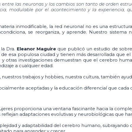
ntre las neuronas y los cambios son tanto de orden estruc
ia, modulable por el acontecimiento y la experiencia, q
materia inmodificable, la red neuronal no es una estructura
ondiciona, se reorganiza, y aprende. Nuestro sistema ne
 la Dra.
Eleanor Maguire
que publicó un estudio de sobre
de esa populosa ciudad y tienen más desarrollada que el r
ta y otras investigaciones demuestran que el cerebro huma
dizaje a cualquier edad.
os, nuestros trabajos y hobbies, nuestra cultura, también 
ocialmente aceptadas y la educación diferencial que cada 
 mujeres proporciona una ventana fascinante hacia la comp
cias reflejan adaptaciones evolutivas y neurobiológicas que
plejidad y adaptabilidad del cerebro humano, subrayando q
itado para aprender y crecer.