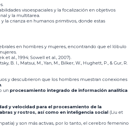
s.
ilidades visoespaciales y la focalización en objetivos
al y la multitarea.
 y la crianza en humanos primitiv
os, donde estas
rebrales en hombres y mujeres, encontrando que el lóbulo
mujeres.
 al., 1994; Sowell et al., 2007).
, B. I., Matsui, M., Yan, M., Bilker, W., Hughett, P., & Gur, R.
viduos y descubrieron que los hombres muestran conexiones
n
.
o un
procesamiento integrado de información analítica
ad y velocidad para el procesamiento de la
bras y rostros, así como en inteligencia social
(Liu et
ía) y son más activas, por lo tanto, el cerebro femenino