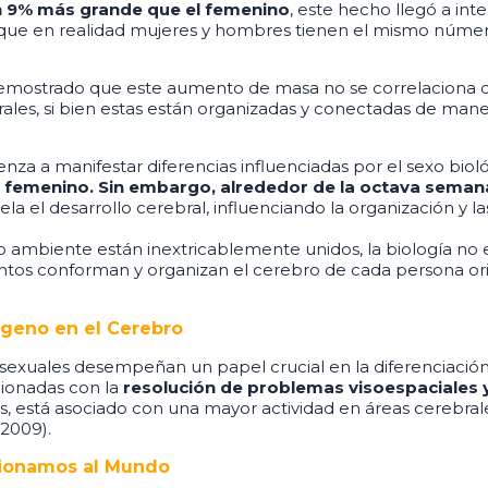
n 9% más grande que el femenino
, este hecho llegó a i
que en realidad mujeres y hombres tienen el mismo número
demostrado que este aumento de masa no se correlaciona d
les, si bien estas están organizadas y conectadas de mane
za a manifestar diferencias influenciadas por el sexo biol
po femenino. Sin embargo, alrededor de la octava seman
la el desarrollo cerebral, influenciando la organización y l
o ambiente están inextricablemente unidos, la biología no 
e, juntos conforman y organizan el cerebro de cada persona
ógeno en el Cerebro
as sexuales desempeñan un papel crucial en la diferenciació
cionadas con la
resolución de problemas visoespaciales 
 está asociado con una mayor actividad en áreas cerebrales
 2009).
cionamos al Mundo