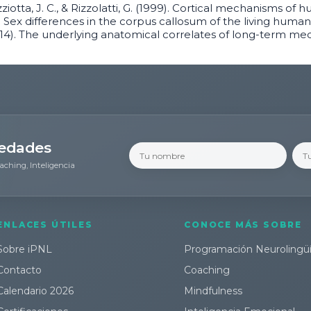
zziotta, J. C., & Rizzolatti, G. (1999). Cortical mechanisms o
 (1991). Sex differences in the corpus callosum of the living hu
(2014). The underlying anatomical correlates of long-term m
vedades
aching, Inteligencia
ENLACES ÚTILES
CONOCE MÁS SOBRE
Sobre iPNL
Programación Neurolingüí
Contacto
Coaching
Calendario 2026
Mindfulness