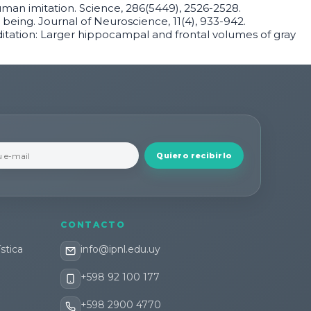
f human imitation. Science, 286(5449), 2526-2528.
man being. Journal of Neuroscience, 11(4), 933-942.
editation: Larger hippocampal and frontal volumes of gray
Quiero recibirlo
CONTACTO
stica
info@ipnl.edu.uy
+598 92 100 177
+598 2900 4770