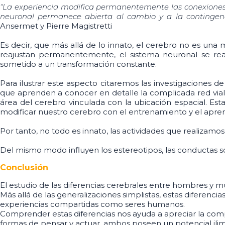
“La experiencia modifica permanentemente las conexiones e
neuronal permanece abierta al cambio y a la contingenc
Ansermet y Pierre Magistretti
Es decir, que más allá de lo innato, el cerebro no es una 
reajustan permanentemente, el sistema neuronal se reac
sometido a un transformación constante.
Para ilustrar este aspecto citaremos las investigaciones de
que aprenden a conocer en detalle la complicada red vial 
área del cerebro vinculada con la ubicación espacial. Es
modificar nuestro cerebro con el entrenamiento y el apren
Por tanto, no todo es innato, las actividades que realizam
Del mismo modo influyen los estereotipos, las conductas s
Conclusión
El estudio de las diferencias cerebrales entre hombres y
Más allá de las generalizaciones simplistas, estas diferen
experiencias compartidas como seres humanos.
Comprender estas diferencias nos ayuda a apreciar la com
formas de pensar y actuar, ambos poseen un potencial ilim