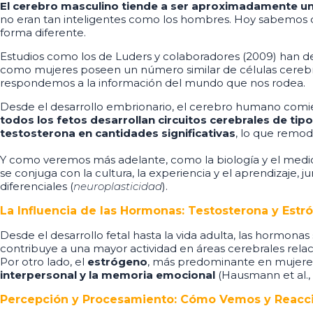
El cerebro masculino tiende a ser aproximadamente u
no eran tan inteligentes como los hombres. Hoy sabemos 
forma diferente.
Estudios como los de Luders y colaboradores (2009) han 
como mujeres poseen un número similar de células cerebra
respondemos a la información del mundo que nos rodea.
Desde el desarrollo embrionario, el cerebro humano comien
todos los fetos desarrollan circuitos cerebrales de ti
testosterona en cantidades significativas
, lo que remode
Y como veremos más adelante,
como la biología y el medi
se conjuga con la cultura, la experiencia y el aprendizaj
diferenciales (
neuroplasticidad
).
La Influencia de las Hormonas: Testosterona y Estr
Desde el desarrollo fetal hasta la vida adulta, las hormon
contribuye a una mayor actividad en áreas cerebrales rela
Por otro lado, el
estrógeno
, más predominante en mujeres,
interpersonal y la memoria emocional
(Hausmann et al.,
Percepción y Procesamiento: Cómo Vemos y Reac