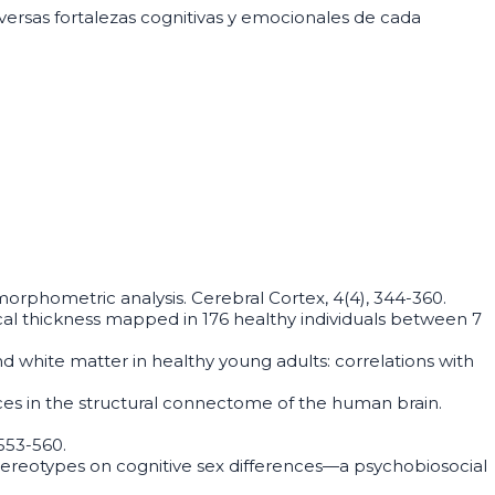
ersas fortalezas cognitivas y emocionales de cada
 morphometric analysis. Cerebral Cortex, 4(4), 344-360.
 cortical thickness mapped in 176 healthy individuals between 7
ay and white matter in healthy young adults: correlations with
fferences in the structural connectome of the human brain.
 553-560.
 stereotypes on cognitive sex differences—a psychobiosocial