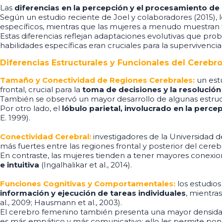
Las
diferencias en la percepción y el procesamiento de
Según un estudio reciente de Joel y colaboradores (2015), l
específicos, mientras que las mujeres a menudo muestran f
Estas diferencias reflejan adaptaciones evolutivas que pro
habilidades específicas eran cruciales para la supervivencia 
Diferencias Estructurales y Funcionales del Cerebr
Tamaño y Conectividad de Regiones Cerebrales:
un est
frontal, crucial para la
toma de decisiones y la resolució
También se observó un mayor desarrollo de algunas estructur
Por otro lado, el
lóbulo parietal, involucrado en la perce
E. 1999).
Conectividad Cerebral:
investigadores de la Universidad 
más fuertes entre las regiones frontal y posterior del cereb
En contraste, las mujeres tienden a tener mayores conexio
e intuitiva
(Ingalhalikar et al., 2014).
Funciones Cognitivas y Comportamentales:
los estudio
información y ejecución de tareas
individuales
, mientra
al., 2009; Hausmann et al., 2003).
El cerebro femenino también presenta una mayor densidad 
es más empático y más comunicativo: ello les permite ponerse