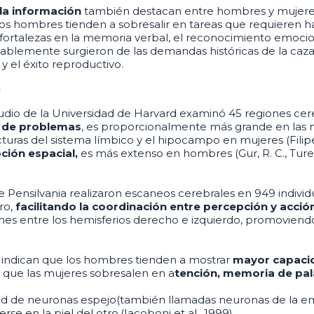
 la información
también destacan entre hombres y mujere
os hombres tienden a sobresalir en tareas que requieren hab
ortalezas en la memoria verbal, el reconocimiento emocion
bablemente surgieron de las demandas históricas de la caza
y el éxito reproductivo.
o
udio de la Universidad de Harvard examinó 45 regiones ce
n de problemas
, es proporcionalmente más grande en las 
as del sistema límbico y el hipocampo en mujeres (Filipek et
pción espacial,
es más extenso en hombres (Gur, R. C., Turetsky
de Pensilvania realizaron escaneos cerebrales en 949 indi
ro,
facilitando la coordinación entre percepción y acció
nes entre los hemisferios derecho e izquierdo, promoviend
s indican que los hombres tienden a mostrar
mayor capacid
s que las mujeres sobresalen en a
tención, memoria de pala
de neuronas espejo(también llamadas neuronas de la empat
 en la piel del otro.(Iacoboni et al., 1999).