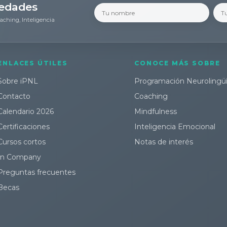
vedades
aching, Inteligencia
ENLACES ÚTILES
CONOCE MÁS SOBRE
Sobre iPNL
Programación Neurolingüí
Contacto
Coaching
Calendario 2026
Mindfulness
Certificaciones
Inteligencia Emocional
Cursos cortos
Notas de interés
In Company
Preguntas frecuentes
Becas