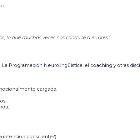
o.
s, lo que muchas veces nos conduce a errores.”
a Programación Neurolingüística, el coaching y otras disc
emocionalmente cargada.
os.
nda.
 intención consciente?)