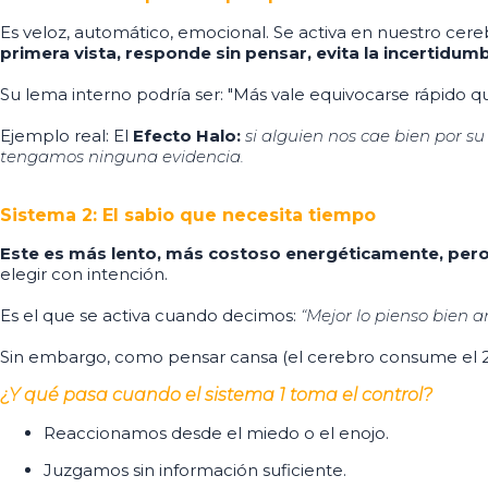
Es veloz, automático, emocional. Se activa en nuestro cereb
primera vista, responde sin pensar, evita la incertidum
Su lema interno podría ser: "Más vale equivocarse rápido 
Ejemplo real: El
Efecto Halo:
si alguien nos cae bien por 
tengamos ninguna evidencia.
Sistema 2: El sabio que necesita tiempo
Este es más lento, más costoso energéticamente, per
elegir con intención.
Es el que se activa cuando decimos:
“Mejor lo pienso bien an
Sin embargo, como pensar cansa (el cerebro consume el 20%
¿Y qué pasa cuando el sistema 1 toma el control?
Reaccionamos desde el miedo o el enojo.
Juzgamos sin información suficiente.