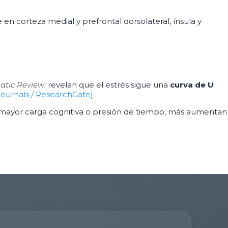
n corteza medial y prefrontal dorsolateral, ínsula y
matic Review:
r
evelan que el estrés sigue una
curva de U
Journals / ResearchGate]
mayor carga cognitiva o presión de tiempo, más aumentan