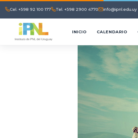
Cel. +598 92 100 177
Tel. +598 2900 4770
info@ipnl.edu.uy
INICIO
CALENDARIO