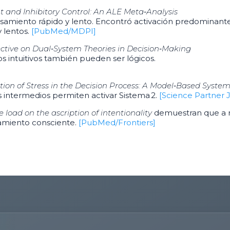
t and Inhibitory Control: An ALE Meta‑Analysis
samiento rápido y lento. E
ncontró activación predominante e
 lentos.
[PubMed/MDPI]
ctive on Dual‑System Theories in Decision‑Making
intuitivos también pueden ser lógicos.
on of Stress in the Decision Process: A Model‑Based Syste
les intermedios permiten activar Sistema 2.
[Science Partner 
ve load on the ascription of intentionality
demuestran que a 
samiento consciente.
[PubMed/Frontiers]