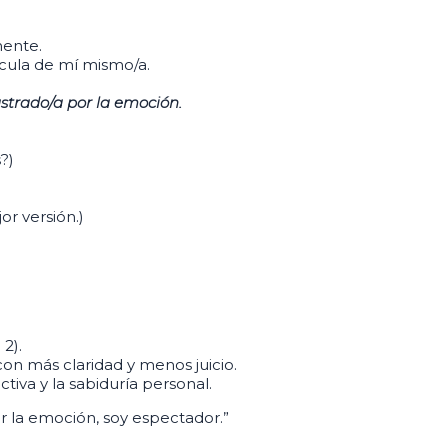
mente.
ícula de mí mismo/a.
strado/a por la emoción.
?)
r versión.)
2).
con más claridad y menos juicio.
tiva y la sabiduría personal.
 la emoción, soy espectador.”